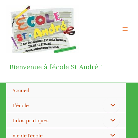
Aller
Mai
au
Men
contenu
Bienvenue à l’école St André !
Accueil
Permutateur
L’école
de
Permutateur
Infos pratiques
Menu
de
Permutateur
Vie de l’école