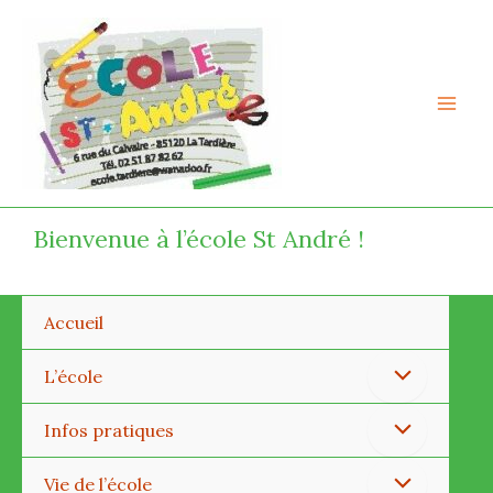
Aller
Mai
au
Men
contenu
Bienvenue à l’école St André !
Accueil
Permutateur
L’école
de
Permutateur
Infos pratiques
Menu
de
Permutateur
Vie de l’école