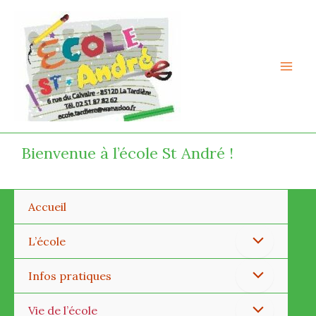
Aller
Mai
au
Men
contenu
Bienvenue à l’école St André !
Accueil
Permutateur
L’école
de
Permutateur
Infos pratiques
Menu
de
Permutateur
Vie de l’école