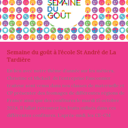
Semaine du goût à l’école St André de La
Tardière
En lien avec notre thème d’année sur les métiers,
Christine et Mickaël de l’entreprise Fauconnier
traiteur sont venus dans nos classes de maternelle et
CP présenter des fromages de différentes régions de
France ainsi que des confitures le mardi 15 octobre
2024. Il fallait retrouver les fruits utilisés dans ces
différentes confitures. L’après-midi, les CE-CM