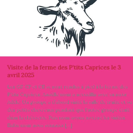
Visite de la ferme des P’tits Caprices le 3
avril 2025
Les GS-CP et CE se sont rendus à pied à la ferme des
P’tits Caprices. Anaëlle nous a accueillis avec sa sœur
Adèle. Un groupe a d’abord visité la salle de traite et vu
des petits chevreaux pendant que l’autre groupe était
dans la chèvrerie. Puis nous avons inversé les visites.
Enfin nous nous sommes […]