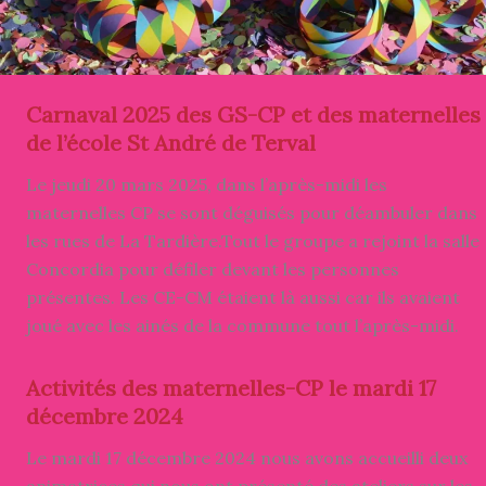
Carnaval 2025 des GS-CP et des maternelles
de l’école St André de Terval
Le jeudi 20 mars 2025, dans l’après-midi les
maternelles CP se sont déguisés pour déambuler dans
les rues de La Tardière.Tout le groupe a rejoint la salle
Concordia pour défiler devant les personnes
présentes. Les CE-CM étaient là aussi car ils avaient
joué avec les ainés de la commune tout l’après-midi.
Activités des maternelles-CP le mardi 17
décembre 2024
Le mardi 17 décembre 2024 nous avons accueilli deux
animatrices qui nous ont présenté des ateliers sur les