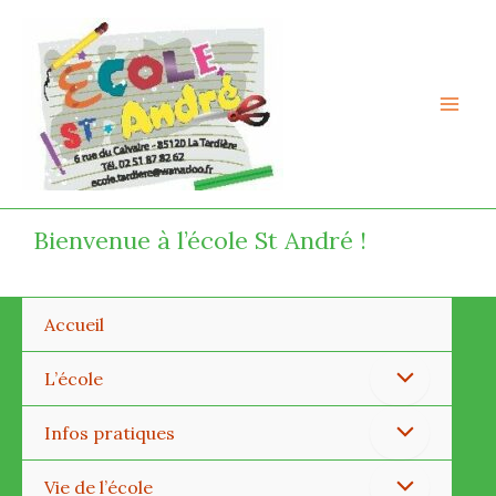
Aller
Mai
au
Men
contenu
Bienvenue à l’école St André !
Accueil
Permutateur
L’école
de
Permutateur
Infos pratiques
Menu
de
Permutateur
Vie de l’école