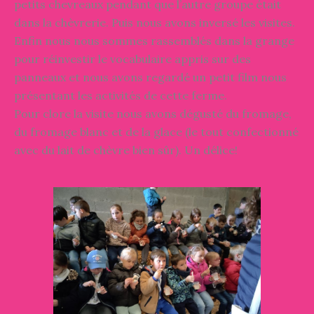
petits chevreaux pendant que l’autre groupe était
dans la chèvrerie. Puis nous avons inversé les visites.
Enfin nous nous sommes rassemblés dans la grange
pour réinvestir le vocabulaire appris sur des
panneaux et nous avons regardé un petit film nous
présentant les activités de cette ferme.
Pour clore la visite nous avons dégusté du fromage,
du fromage blanc et de la glace (le tout confectionné
avec du lait de chèvre bien sûr). Un délice!