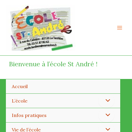
Aller
Mai
au
Men
contenu
Bienvenue à l’école St André !
Accueil
Permutateur
L’école
de
Permutateur
Infos pratiques
Menu
de
Permutateur
Vie de l’école