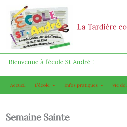
Aller
au
contenu
La Tardière 
Bienvenue à l’école St André !
Accueil
L’école
Infos pratiques
Vie de 
Semaine Sainte