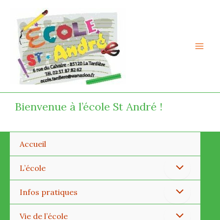
Aller
Mai
au
Men
contenu
Bienvenue à l’école St André !
Accueil
Permutateur
L’école
de
Permutateur
Infos pratiques
Menu
de
Permutateur
Vie de l’école