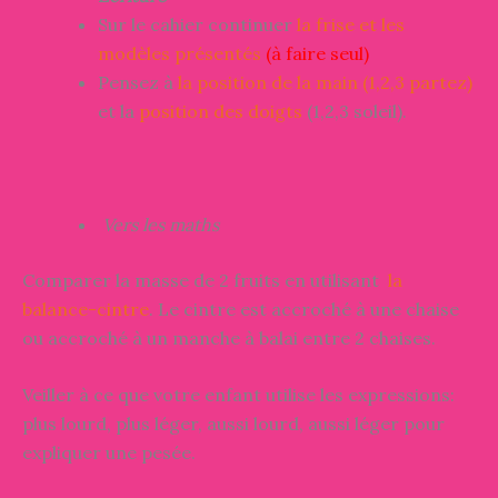
Sur le cahier continuer
la frise et les
modèles présentés
(à faire seul)
Pensez à
la position de la main (1,2,3 partez)
et la
position des doigts
(1,2,3 soleil).
Vers les maths
Comparer la masse de 2 fruits en utilisant
la
balance-cintre
. Le cintre est accroché à une chaise
ou accroché à un manche à balai entre 2 chaises.
Veiller à ce que votre enfant utilise les expressions:
plus lourd, plus léger, aussi lourd, aussi léger pour
expliquer une pesée.