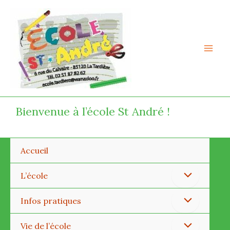
Aller
Mai
au
Men
contenu
Bienvenue à l’école St André !
Accueil
Permutateur
L’école
de
Permutateur
Infos pratiques
Menu
de
Permutateur
Vie de l’école