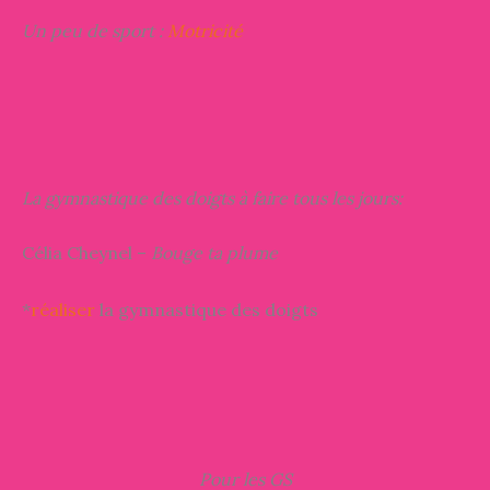
Un peu de sport :
Motricité
La gymnastique des doigts à faire tous les jours:
Célia Cheynel –
Bouge ta plume
*
réaliser
la gymnastique des doigts
Pour les GS