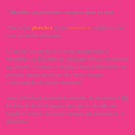
*
Identifier un phonème consonne dans un mot
*Placer les
planches
de jeu
suivantes
, en placer une
sous pochette plastique.
Le but du jeu est de tracer un chemin dans le
labyrinthe en fonction du phonème donné en haut de
sa planche. L’enfant se déplace dans le labyrinthe en
passant uniquement par des mots-images
contenant le phonème demandé.
Ainsi, si l’enfant possède la planche du phonème R [r],
il n’aura le droit de passer que par le chemin sur
lequel se trouve des mots-images qui possèdent ce
phonème.