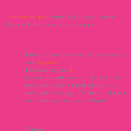
*
Activités en ligne
extrait du site Bouge ta plume.
(Associer les lettres cursives aux alphas)
Partons à la recherche
des lettres complexes
dans
l’alphabet.
Petit indice il y en a
2.
Nous allons les dessiner en l’air, sur la table,
sur l’ardoises, sur une feuille de papier et
sur le cahier (une ligne d’écriture de chaque)
en commençant du point de départ .
Écriture