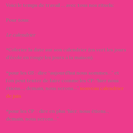
Voici le temps de travail … avec tous nos rituels:
Pour tous:
Le calendrier
*Colorier la date sur son calendrier (en vert les jours
d’école en rouge les jours à la maison).
*pour les GS : dire “aujourd’hui nous sommes…” et
l’on peut tenter de faire comme les CP: “hier nous
étions…, demain, nous serons…”
nouveau calendrier
de juin
*pour les CP : dire en plus “hier, nous étions..,
demain, nous serons…”