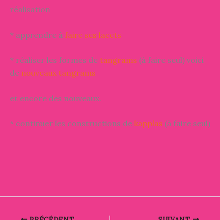
réalisation
* apprendre à
faire ses lacets
* réaliser les formes de
tangrams
(à faire seul) voici
de
nouveaux tangrams
et encore des nouveaux.
* continuer les constructions de
kapplas
(à faire seul)
PRÉCÉDENT
SUIVANT