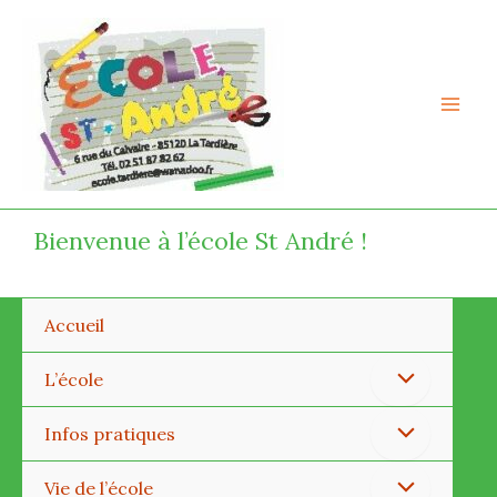
Aller
Mai
au
Men
contenu
Bienvenue à l’école St André !
Accueil
Permutateur
L’école
de
Permutateur
Infos pratiques
Menu
de
Permutateur
Vie de l’école