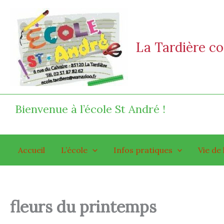
Aller
au
contenu
La Tardière 
Bienvenue à l’école St André !
Accueil
L’école
Infos pratiques
Vie de 
fleurs du printemps