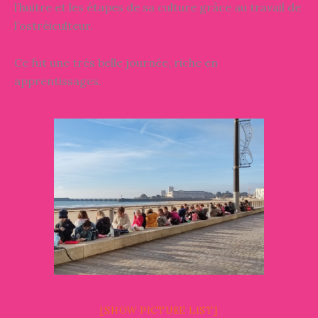
l’huitre et les étapes de sa culture grâce au travail de
l’ostréiculteur.
Ce fut une très belle journée, riche en
apprentissages.
[SHOW PICTURE LIST]