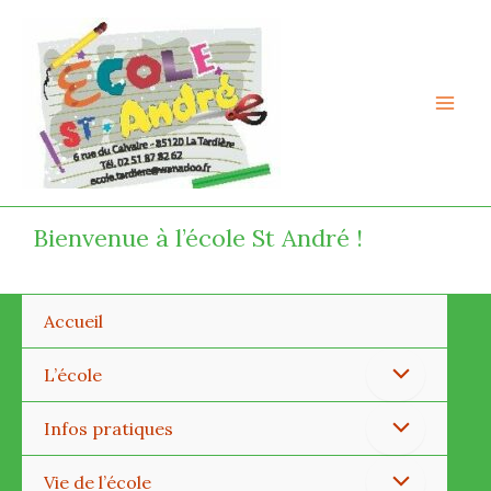
Aller
Mai
au
Men
contenu
Bienvenue à l’école St André !
Accueil
Permutateur
L’école
de
Permutateur
Infos pratiques
Menu
de
Permutateur
Vie de l’école