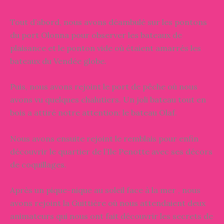
Tout d’abord, nous avons déambulé sur les pontons
du port Olonna pour observer les bateaux de
plaisance et le ponton vide où étaient amarrés les
bateaux du Vendée globe.
Puis, nous avons rejoint le port de pêche où nous
avons vu quelques chalutiers. Un joli bateau tout en
bois a attiré notre attention: le bateau Olaf.
Nous avons ensuite rejoint le remblais pour enfin
découvrir le quartier de l’Ile Penotte avec ses décors
de coquillages.
Après un pique-nique au soleil face à la mer , nous
avons rejoint la Guittière où nous attendaient deux
animateurs qui nous ont fait découvrir les secrets de