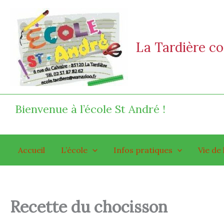
Aller
au
contenu
La Tardière 
Bienvenue à l’école St André !
Accueil
L’école
Infos pratiques
Vie de 
Recette du chocisson