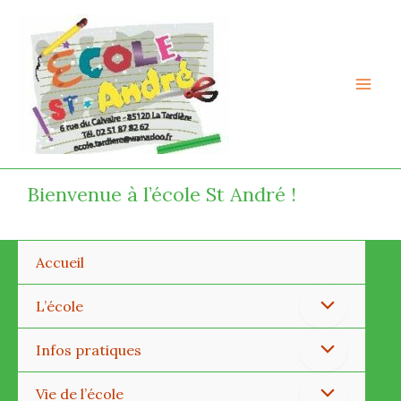
Aller
Mai
au
Men
contenu
Bienvenue à l’école St André !
Accueil
Permutateur
L’école
de
Permutateur
Infos pratiques
Menu
de
Permutateur
Vie de l’école