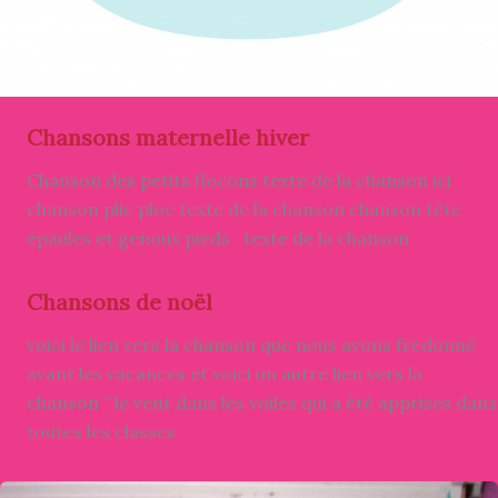
Chansons maternelle hiver
Chanson des petits flocons texte de la chanson ici
chanson plic ploc texte de la chanson chanson tête
épaules et genoux pieds texte de la chanson
Chansons de noël
voici le lien vers la chanson que nous avons fredonné
avant les vacances et voici un autre lien vers la
chanson ” le vent dans les voiles qui a été apprises dans
toutes les classes